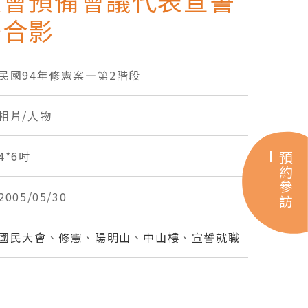
大會預備會議代表宣誓
後合影
民國94年修憲案―第2階段
相片/人物
4*6吋
預約參訪
2005/05/30
國民大會
、
修憲
、
陽明山
、
中山樓
、
宣誓就職