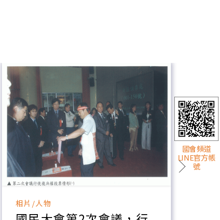
國會頻道
LINE官方帳
號
相片/人物
相
國民大會第2次會議，行