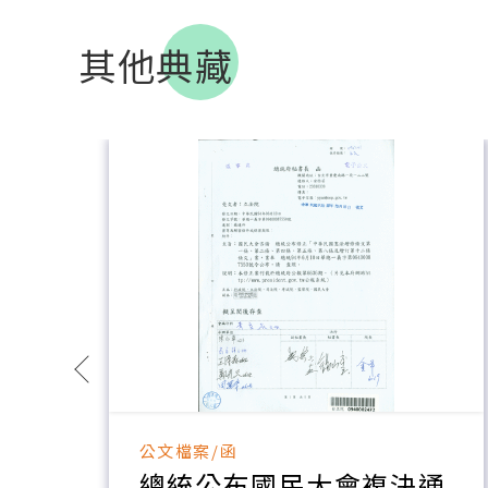
其他典藏
公文檔案/函
總統公布國民大會複決通