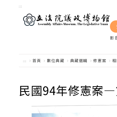
跳到主要內容區塊
:::
影
首頁
數位典藏
典藏選輯
修憲案
相
:::
民國94年修憲案―