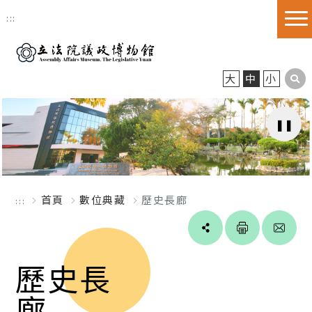
跳到主要內容區塊
:::
大
中
小
首頁
數位典藏
歷史長廊
:::
Line
facebook
twitter
blogger
歷史長
廊