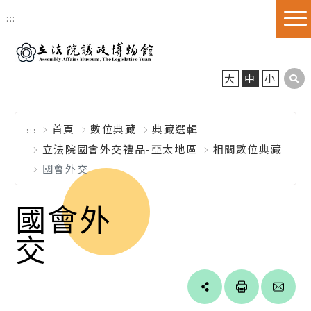
跳到主要內容區塊
:::
大
中
小
首頁
數位典藏
典藏選輯
:::
立法院國會外交禮品-亞太地區
相關數位典藏
國會外交
國會外
交
Line