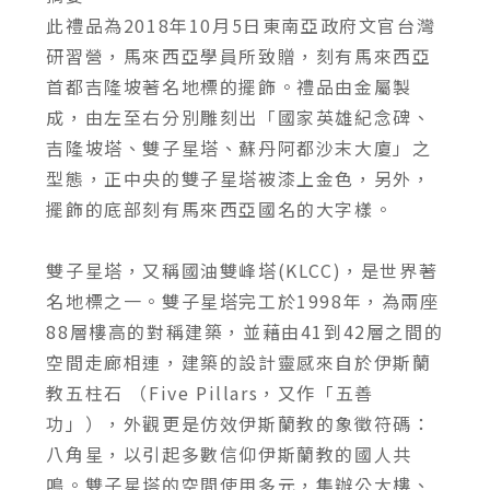
此禮品為2018年10月5日東南亞政府文官台灣
研習營，馬來西亞學員所致贈，刻有馬來西亞
首都吉隆坡著名地標的擺飾。禮品由金屬製
成，由左至右分別雕刻出「國家英雄紀念碑、
吉隆坡塔、雙子星塔、蘇丹阿都沙末大廈」之
型態，正中央的雙子星塔被漆上金色，另外，
擺飾的底部刻有馬來西亞國名的大字樣。
雙子星塔，又稱國油雙峰塔(KLCC)，是世界著
名地標之一。雙子星塔完工於1998年，為兩座
88層樓高的對稱建築，並藉由41到42層之間的
空間走廊相連，建築的設計靈感來自於伊斯蘭
教五柱石 （Five Pillars，又作「五善
功」），外觀更是仿效伊斯蘭教的象徵符碼：
八角星，以引起多數信仰伊斯蘭教的國人共
鳴。雙子星塔的空間使用多元，集辦公大樓、