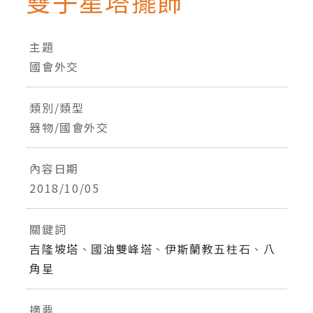
雙子星塔擺飾
主題
國會外交
類別/類型
器物/國會外交
內容日期
2018/10/05
關鍵詞
吉隆坡塔
、
國油雙峰塔
、
伊斯蘭教五柱石
、
八
角星
摘要