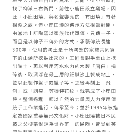
找了柳瀨三右衛門，前往小鹿田設立窯場，因
此「小鹿田燒」與名聲響亮的「有田燒」有著
相似之處。但小鹿田燒的傳承方法相當封閉，
由當地十所陶窯以家族代代單傳，只傳一子，
而且是以傳子不傳外的方式，承襲傳統長達
300年。使用的陶土是十所陶窯的家族共同買
下的山頭所挖掘出來的，工匠會親手至山上挖
出陶土，再以利用河水水力的木製「唐臼」搗
碎後，取漂浮在最上層的細膩沙土製成粘土，
並以此製作盤子或罐子等。之後再刻上「飛
刨」或「刷痕」等獨特花紋，就完成了小鹿田
燒。整個過程，都以自然的力量與人力使用傳
統手工作業進行，傳承至今；並於1995年被指
定為國家重要無形文化財。小鹿田燒被日本民
藝之父柳宗悅評為世界第一的民陶，曾受到英
國陶藝家Bernard Howell Leach的肯定。