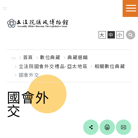
跳到主要內容區塊
:::
大
中
小
首頁
數位典藏
典藏選輯
:::
立法院國會外交禮品-亞太地區
相關數位典藏
國會外交
國會外
交
Line