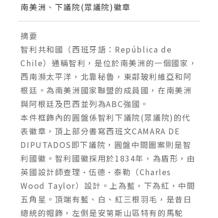
南美洲
、
下議院(眾議院)徽章
摘要
智利共和國（西班牙語：República de
Chile）通稱智利，是位於南美洲的一個國家，
西南瀕太平洋，北靠秘魯，東鄰玻利維亞和阿
根廷。為南美洲國家聯盟的成員國，在南美洲
與阿根廷及巴西並列為ABC強國。
本件框飾內的圓盤係智利下議院(眾議院)的代
表徽章，頂上部分書寫西班文CAMARA DE
DIPUTADOS即下議院，圓盤中間圖案則是智
利國徽。智利國徽採用於1834年，為盾形，由
英國設計師查理·伍德·泰勒（Charles
Wood Taylor）設計。上為藍，下為紅，中間
五角星。頂端有藍、白、紅三根羽毛，是昔日
總統的帽飾，左側是安第斯山區特有的馬駝