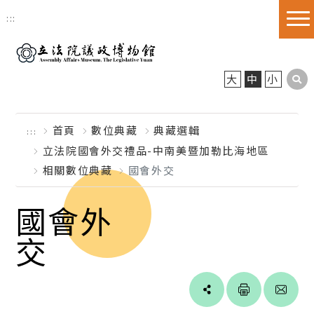
跳到主要內容區塊
:::
大
中
小
首頁
數位典藏
典藏選輯
:::
立法院國會外交禮品-中南美暨加勒比海地區
相關數位典藏
國會外交
國會外
交
Line