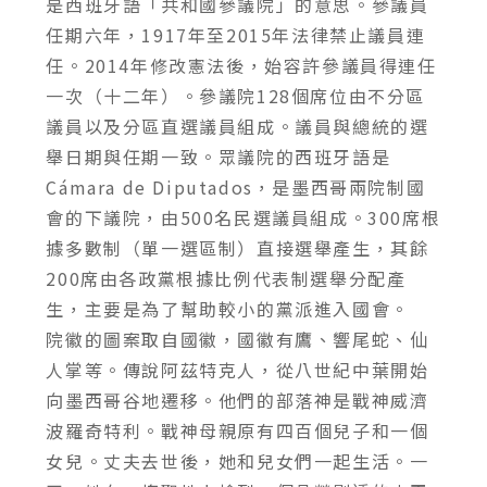
是西班牙語「共和國參議院」的意思。參議員
任期六年，1917年至2015年法律禁止議員連
任。2014年修改憲法後，始容許參議員得連任
一次（十二年）。參議院128個席位由不分區
議員以及分區直選議員組成。議員與總統的選
舉日期與任期一致。眾議院的西班牙語是
Cámara de Diputados，是墨西哥兩院制國
會的下議院，由500名民選議員組成。300席根
據多數制（單一選區制）直接選舉產生，其餘
200席由各政黨根據比例代表制選舉分配產
生，主要是為了幫助較小的黨派進入國會。
院徽的圖案取自國徽，國徽有鷹、響尾蛇、仙
人掌等。傳說阿茲特克人，從八世紀中葉開始
向墨西哥谷地遷移。他們的部落神是戰神威濟
波羅奇特利。戰神母親原有四百個兒子和一個
女兒。丈夫去世後，她和兒女們一起生活。一