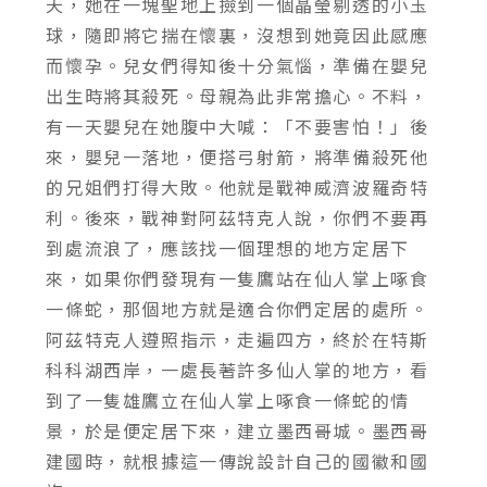
天，她在一塊聖地上撿到一個晶瑩剔透的小玉
球，隨即將它揣在懷裏，沒想到她竟因此感應
而懷孕。兒女們得知後十分氣惱，準備在嬰兒
出生時將其殺死。母親為此非常擔心。不料，
有一天嬰兒在她腹中大喊：「不要害怕！」後
來，嬰兒一落地，便搭弓射箭，將準備殺死他
的兄姐們打得大敗。他就是戰神威濟波羅奇特
利。後來，戰神對阿茲特克人說，你們不要再
到處流浪了，應該找一個理想的地方定居下
來，如果你們發現有一隻鷹站在仙人掌上啄食
一條蛇，那個地方就是適合你們定居的處所。
阿茲特克人遵照指示，走遍四方，終於在特斯
科科湖西岸，一處長著許多仙人掌的地方，看
到了一隻雄鷹立在仙人掌上啄食一條蛇的情
景，於是便定居下來，建立墨西哥城。墨西哥
建國時，就根據這一傳說設計自己的國徽和國