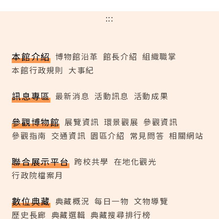
:::
本館介紹
博物館沿革
館長介紹
組織職掌
本館行政規則
大事紀
訊息專區
最新消息
活動訊息
活動成果
參觀博物館
展覽資訊
環景觀展
參觀資訊
參觀指南
交通資訊
園區介紹
常見問答
相關網站
聯合展示平台
跨校共學
在地化觀光
行政院檔案月
數位典藏
典藏概況
每日一物
文物導覽
歷史長廊
典藏選輯
典藏搜尋排行榜