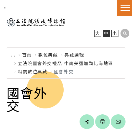
跳到主要內容區塊
:::
大
中
小
首頁
數位典藏
典藏選輯
:::
立法院國會外交禮品-中南美暨加勒比海地區
相關數位典藏
國會外交
國會外
交
Line