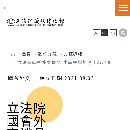
跳到主要內容區塊
:::
大
中
小
首頁
數位典藏
典藏選輯
:::
立法院國會外交禮品-中南美暨加勒比海地區
國會外交 │ 建立日期 2021.08.03
立法院
國會外