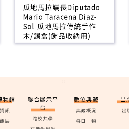
瓜地馬拉議長Diputado
Mario Taracena Diaz-
Sol-瓜地馬拉傳統手作
木/錫盒(飾品收納用)
:::
博物館
聯合展示平
數位典藏
出
台
資訊
典藏概況
出
跨校共學
觀展
每日一物
在地化觀光