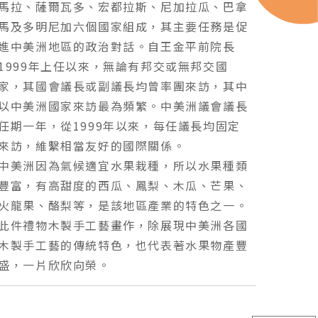
馬拉、薩爾瓦多、宏都拉斯、尼加拉瓜、巴拿
馬及多明尼加六個國家組成，其主要任務是促
進中美洲地區的政治對話。自王金平前院長
1999年上任以來，無論有邦交或無邦交國
家，其國會議長或副議長均曾率團來訪，其中
以中美洲國家來訪最為頻繁。中美洲議會議長
任期一年，從1999年以來，每任議長均固定
來訪，維繫相當友好的國際關係。
中美洲因為氣候適宜水果栽種，所以水果種類
豐富，有高甜度的西瓜、鳳梨、木瓜、芒果、
火龍果、酪梨等，是該地區產業的特色之一。
此件禮物木製手工藝畫作，除展現中美洲各國
木製手工藝的傳統特色，也代表著水果物產豐