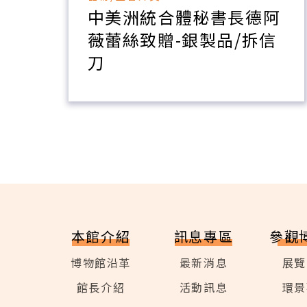
維
中美洲統合體秘書長德阿
紀
薇蕾絲致贈-銀製品/拆信
刀
本館介紹
訊息專區
參觀
博物館沿革
最新消息
展覽
館長介紹
活動訊息
環景