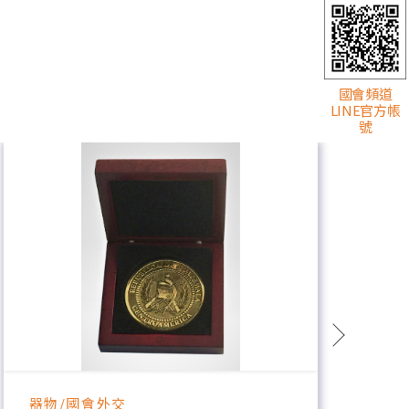
國會頻道
LINE官方帳
號
器物/國會外交
器