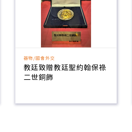
器物/國會外交
教廷致贈教廷聖約翰保祿
二世銅飾