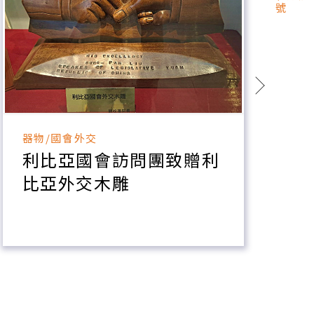
號
器物/國會外交
器
利比亞國會訪問團致贈利
比亞外交木雕
樹