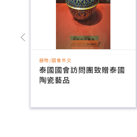
器物/國會外交
索
泰國國會訪問團致贈泰國
品
陶瓷藝品