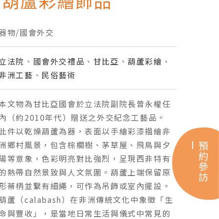
亞葫蘆彩繪飾品
器物/國會外交
立法院
、
國會外交禮品
、
甘比亞
、
葫蘆彩繪
、
非洲工藝
、
民俗藝術
本文物為甘比亞國會於立法院副院長曾永權任
內（約2010年代）贈送之外交紀念工藝品。
此件以乾燥葫蘆為器，表面以手繪彩漆描繪非
洲鄉村風景，包含棕櫚樹、茅草屋、飛鳥與夕
預約參訪
陽等意象，色彩明亮對比強烈，呈現西非特有
的熱帶自然景致與人文氛圍。葫蘆上端保留原
形蒂柄並繫有細繩，可作為吊飾或室內擺設。
葫蘆（calabash）在非洲傳統文化中象徵「生
命與豐收」，是當地日常生活與儀式中常見的