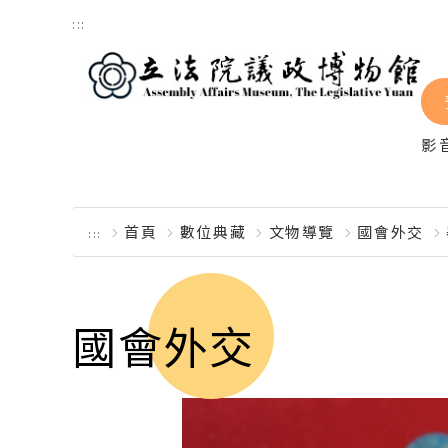
跳到主要內容區塊
:::
影
首頁
數位典藏
文物導覽
國會外交
:::
國會外交