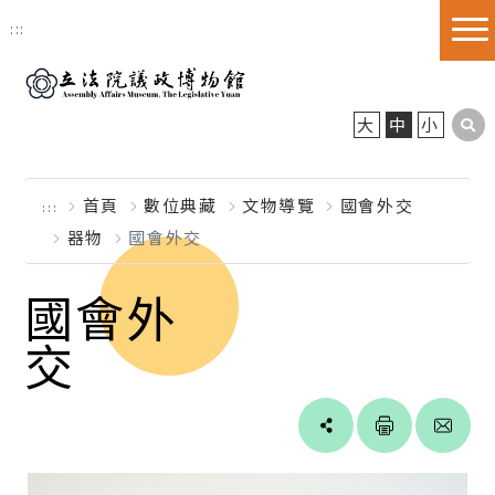
跳到主要內容區塊
:::
大
中
小
首頁
數位典藏
文物導覽
國會外交
:::
器物
國會外交
國會外
交
Line
facebook
twitter
blogger