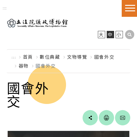
跳到主要內容區塊
:::
大
中
小
首頁
數位典藏
文物導覽
國會外交
:::
器物
國會外交
國會外
交
Line
facebook
twitter
blogger