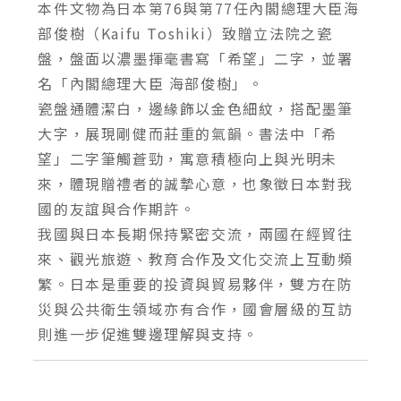
本件文物為日本第76與第77任內閣總理大臣海
部俊樹（Kaifu Toshiki）致贈立法院之瓷
盤，盤面以濃墨揮毫書寫「希望」二字，並署
名「內閣總理大臣 海部俊樹」。
瓷盤通體潔白，邊緣飾以金色細紋，搭配墨筆
大字，展現剛健而莊重的氣韻。書法中「希
望」二字筆觸蒼勁，寓意積極向上與光明未
來，體現贈禮者的誠摯心意，也象徵日本對我
國的友誼與合作期許。
我國與日本長期保持緊密交流，兩國在經貿往
來、觀光旅遊、教育合作及文化交流上互動頻
繁。日本是重要的投資與貿易夥伴，雙方在防
災與公共衛生領域亦有合作，國會層級的互訪