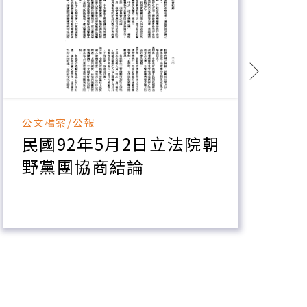
公文檔案/公報
公
民國92年5月2日立法院朝
野黨團協商結論