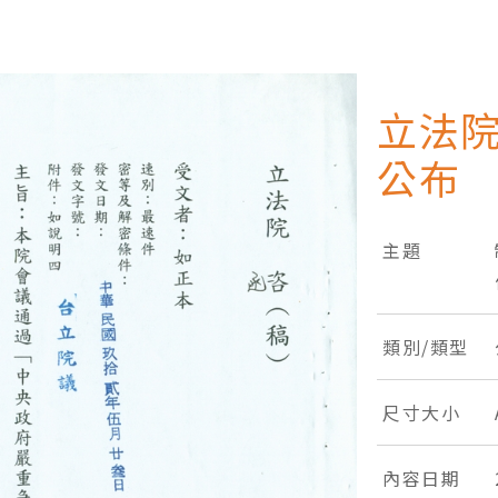
立法
公布
主題
類別/類型
尺寸大小
內容日期