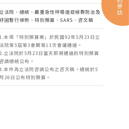
預約參訪
立法院
、
總統
、
嚴重急性呼吸道症候群防治及
紓困暫行條例
、
特別預算
、
SARS
、
咨文稿
1.本項「特別預算案」於民國92年5月23日立
法院第5屆第3會期第13次會議通過。
2.立法院於5月23日當天即將通過的特別預算
咨請總統公布。
3.本件為立法院咨請公布之咨文稿。總統於5
月26日公布特別預算。