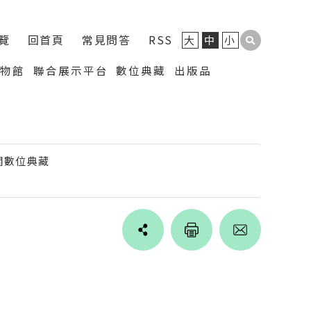
覽
回首頁
常見問答
RSS
大
中
小
博物館
聯合展示平台
數位典藏
出版品
關數位典藏
Line
facebook
twitter
blogger