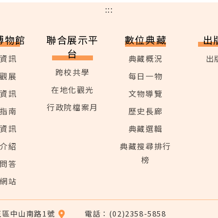
:::
博物館
聯合展示平
數位典藏
出
台
資訊
典藏概況
出
跨校共學
觀展
每日一物
在地化觀光
資訊
文物導覽
行政院檔案月
指南
歷史長廊
資訊
典藏選輯
介紹
典藏搜尋排行
榜
問答
網站
中正區中山南路1號
電話：(02)2358-5858