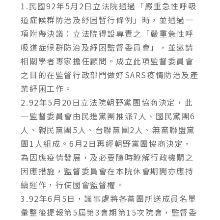
1.民國92年5月2日立法院通過「嚴重急性呼吸
道症候群防治及紓困暫行條例」時，並通過一
項附帶決議：立法院得設專責之「嚴重急性呼
吸道症候群防治及紓困監督委員會」，並邀請
相關學者專家擔任顧問。成立此項監督委員會
之目的在監督行政部門做好SARS疫情防治及產
業紓困工作。
2.92年5月20日立法院朝野黨團協商決定，此
一監督委員會由民進黨團推派7人、國民黨團6
人、親民黨團5人、台聯黨團2人、無黨聯盟黨
團1人組成。6月2日再經朝野黨團協商決定，
為因應疫情發展，及必要隨時瞭解行政機關之
因應措施，監督委員會在本院休會期間亦應持
續運作，行使國會監督權。
3.92年6月5日，議事處將各黨團所送成員名單
彙整後提報第5屆第3會期第15次院會，監督委