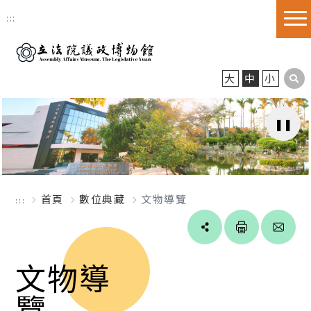
跳到主要內容區塊
:::
大
中
小
首頁
數位典藏
文物導覽
:::
Line
facebook
twitter
blogger
文物導
覽