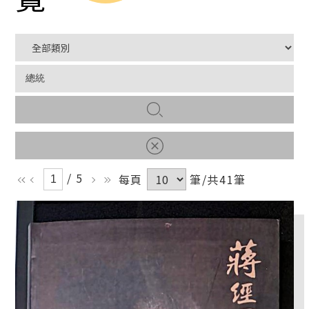
/ 5
每頁
筆/共41筆
ll
l
r
rr