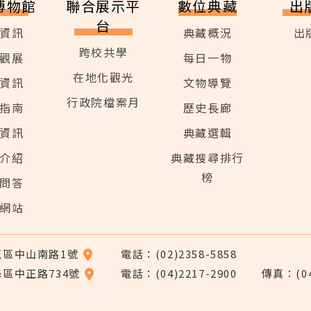
博物館
聯合展示平
數位典藏
出
台
資訊
典藏概況
出
跨校共學
觀展
每日一物
在地化觀光
資訊
文物導覽
行政院檔案月
指南
歷史長廊
資訊
典藏選輯
介紹
典藏搜尋排行
榜
問答
網站
中正區中山南路1號
電話：(02)2358-5858
峰區中正路734號
電話：(04)2217-2900
傳真：(04