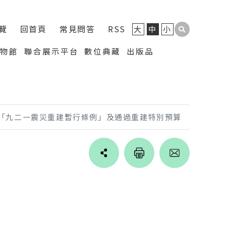
覽
回首頁
常見問答
RSS
大
中
小
博物館
聯合展示平台
數位典藏
出版品
「九二一震災重建暫行條例」及通過重建特別預算
Line
facebook
twitter
blogger