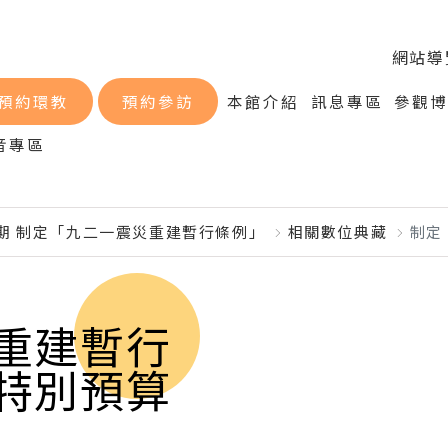
網站導
預約環教
預約參訪
本館介紹
訊息專區
參觀
音專區
會期 制定「九二一震災重建暫行條例」
相關數位典藏
制定
重建暫行
特別預算