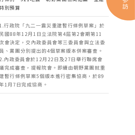
特別預算
1.行政院「九二一震災重建暫行條例草案」於
民國88年12月1日立法院第4屆第2會期第11
次會決定，交內政委員會等三委員會與立法委
員、黨團分別提出的4個草案版本併案審查。
2.內政委員會於12月22日及27日舉行聯席會
議完成審查，提報院會。即續由朝野黨團就重
建暫行條例草案5個版本進行密集協商，於89
年1月7日完成協商。