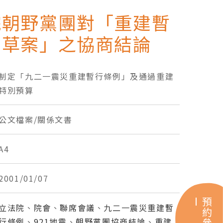
院朝野黨團對「重建暫
例草案」之協商結論
制定「九二一震災重建暫行條例」及通過重建
特別預算
公文檔案/關係文書
A4
2001/01/07
預約參訪
立法院
、
院會
、
聯席會議
、
九二一震災重建暫
行條例
、
921地震
、
朝野黨團協商結論
、
重建