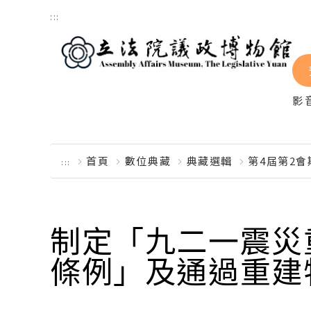
跳到主要內容區塊
:::
影
首頁
數位典藏
典藏選輯
第4屆第2
:::
制定「九二一震災
條例」及通過重建