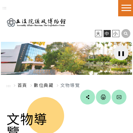
跳到主要內容區塊
:::
大
中
小
首頁
數位典藏
文物導覽
:::
Line
facebook
twitter
blogger
文物導
覽