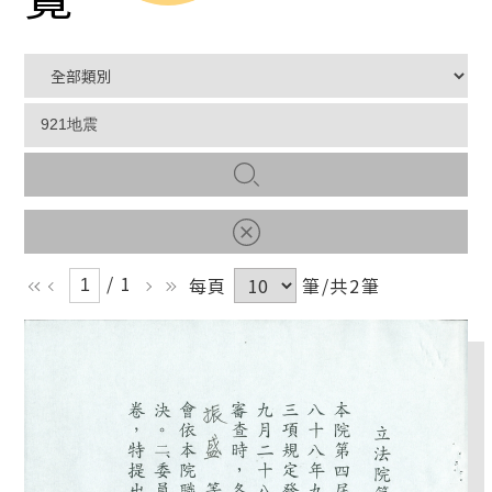
/ 1
每頁
筆/共2筆
ll
l
r
rr