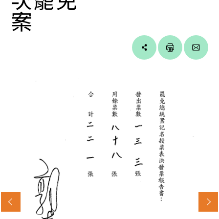
案
Line
facebook
twitter
blogger