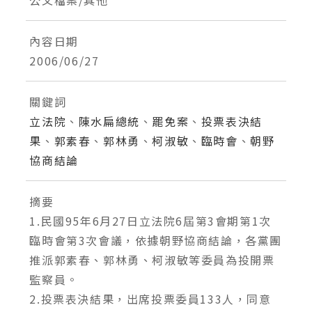
公文檔案/其他
內容日期
2006/06/27
關鍵詞
立法院
、
陳水扁總統
、
罷免案
、
投票表決結
果
、
郭素春
、
郭林勇
、
柯淑敏
、
臨時會
、
朝野
協商結論
摘要
1.民國95年6月27日立法院6屆第3會期第1次
臨時會第3次會議，依據朝野協商結論，各黨團
推派郭素春、郭林勇、柯淑敏等委員為投開票
監察員。
2.投票表決結果，出席投票委員133人，同意