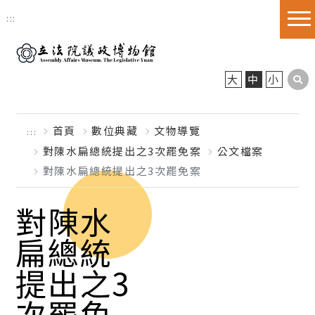
跳到主要內容區塊
:::
大
中
小
首頁
數位典藏
文物導覽
:::
對陳水扁總統提出之3次罷免案
公文檔案
對陳水扁總統提出之3次罷免案
對陳水
扁總統
提出之3
次罷免