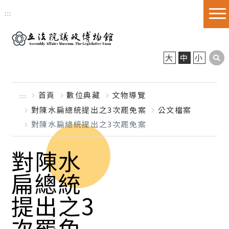
跳到主要內容區塊
:::
大
中
小
首頁
數位典藏
文物導覽
:::
對陳水扁總統提出之3次罷免案
公文檔案
對陳水扁總統提出之3次罷免案
對陳水
扁總統
提出之3
次罷免