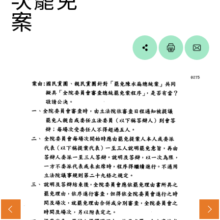
案
Line
facebook
twitter
blogger