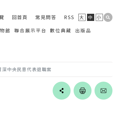
覽
回首頁
常見問答
RSS
大
中
小
博物館
聯合展示平台
數位典藏
出版品
資深中央民意代表退職案
Line
facebook
twitter
blogger