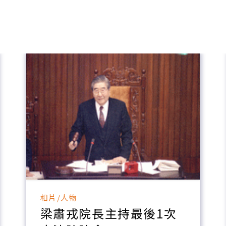
相片/人物
梁肅戎院長主持最後1次