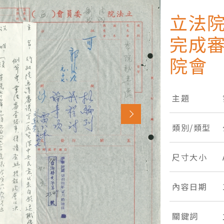
立法
完成
院會
主題
類別/類型
尺寸大小
內容日期
關鍵詞