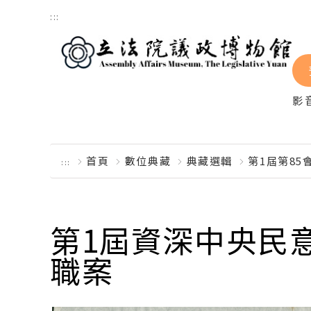
跳到主要內容區塊
:::
影
首頁
數位典藏
典藏選輯
第1屆第85
:::
第1屆資深中央民
職案