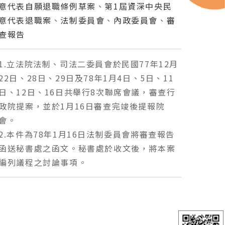
意代表自願退職條例草案
、
第1屆資深中央民
意代表退職案
、
法制委員會
、
內政委員會
、
審
查報告
1.立法院法制、司法二委員會於民國77年12月
22日、28日、29日及78年1月4日、5日、11
日、12日、16日共舉行8次聯席會議，審查行
政院提案，並於1月16日審查完竣後提報院
會。
2.本件為78年1月16日法制委員會將審查報告
函送秘書處之函文。秘書處於收文後，將本案
編列議程之討論事項。