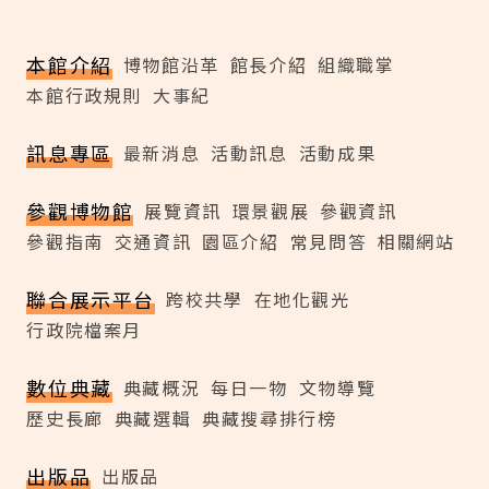
本館介紹
博物館沿革
館長介紹
組織職掌
本館行政規則
大事紀
訊息專區
最新消息
活動訊息
活動成果
參觀博物館
展覽資訊
環景觀展
參觀資訊
參觀指南
交通資訊
園區介紹
常見問答
相關網站
聯合展示平台
跨校共學
在地化觀光
行政院檔案月
數位典藏
典藏概況
每日一物
文物導覽
歷史長廊
典藏選輯
典藏搜尋排行榜
出版品
出版品