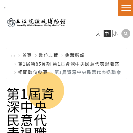
跳到主要內容區塊
:::
大
中
小
首頁
數位典藏
典藏選輯
:::
第1屆第85會期 第1屆資深中央民意代表退職案
相關數位典藏
第1屆資深中央民意代表退職案
第1屆資
深中央
民意代
表退職