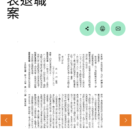
案
Line
facebook
twitter
blogger