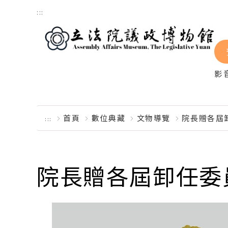
跳到主要內容區塊
:::
影
首頁
數位典藏
文物導覽
院長贈各屆
:::
院長贈各屆卸任委