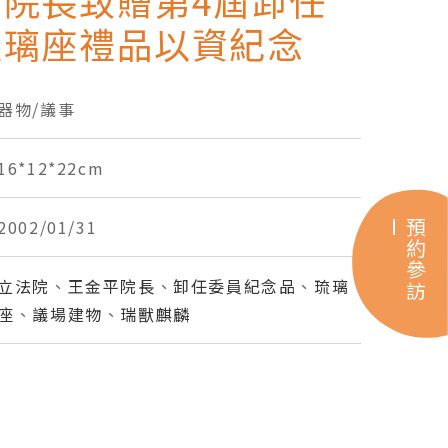
院長致贈第4屆卸任
琉璃座禮品以資紀念
器物/議事
16*12*22cm
2002/01/31
預約參訪
立法院
、
王金平院長
、
卸任委員紀念品
、
琉璃
座
、
議場建物
、
瑞獸麒麟