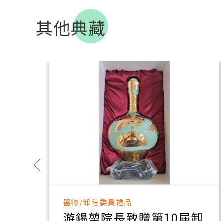
其他典藏
器物/卸任委員禮品
游錫堃院長致贈第10屆卸