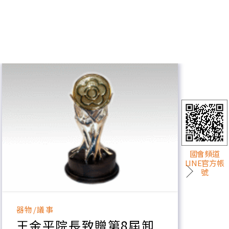
國會頻道
LINE官方帳
號
器物/議事
器
王金平院長致贈第8屆卸