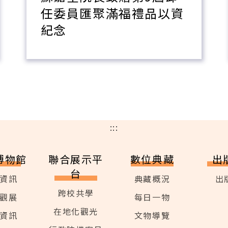
任委員匯聚滿福禮品以資
紀念
:::
博物館
聯合展示平
數位典藏
出
台
資訊
典藏概況
出
跨校共學
觀展
每日一物
在地化觀光
資訊
文物導覽