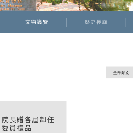
文物導覽
歷史長廊
院長贈各屆卸任
委員禮品