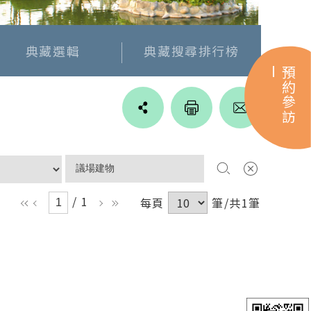
典藏選輯
典藏搜尋排行榜
預約參訪
Line
facebook
twitter
blogger
/ 1
每頁
筆/共1筆
ll
l
r
rr