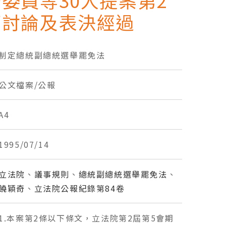
委員等30人提案第2
下討論及表決經過
制定總統副總統選舉罷免法
公文檔案/公報
A4
1995/07/14
立法院
、
議事規則
、
總統副總統選舉罷免法
、
饒穎奇
、
立法院公報紀錄第84卷
預約參訪
1.本案第2條以下條文，立法院第2屆第5會期