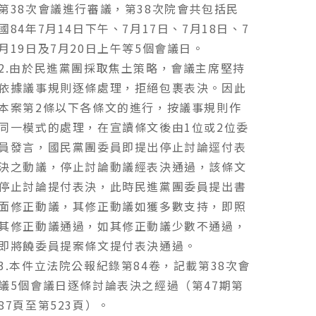
第38次會議進行審議，第38次院會共包括民
國84年7月14日下午、7月17日、7月18日、7
月19日及7月20日上午等5個會議日。
2.由於民進黨團採取焦土策略，會議主席堅持
依據議事規則逐條處理，拒絕包裹表決。因此
本案第2條以下各條文的進行，按議事規則作
同一模式的處理，在宣讀條文後由1位或2位委
員發言，國民黨團委員即提出停止討論逕付表
決之動議，停止討論動議經表決通過，該條文
停止討論提付表決，此時民進黨團委員提出書
面修正動議，其修正動議如獲多數支持，即照
其修正動議通過，如其修正動議少數不通過，
即將饒委員提案條文提付表決通過。
3.本件立法院公報紀錄第84卷，記載第38次會
議5個會議日逐條討論表決之經過（第47期第
87頁至第523頁）。