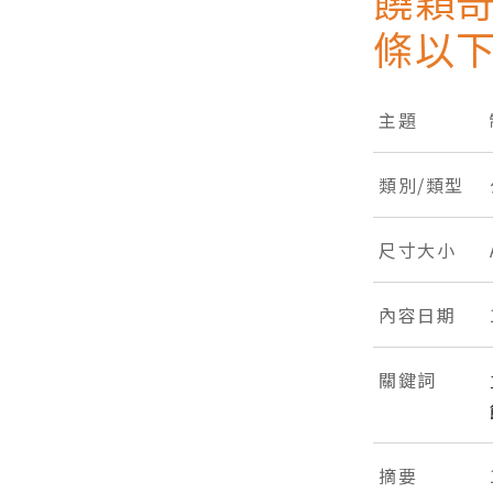
饒穎奇
條以
主題
類別/類型
尺寸大小
內容日期
關鍵詞
摘要