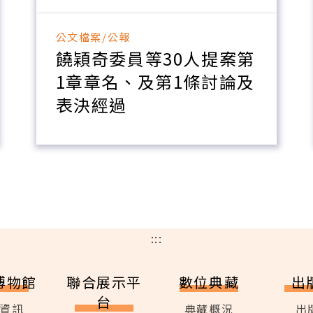
公文檔案/公報
饒穎奇委員等30人提案第
1章章名、及第1條討論及
表決經過
:::
博物館
聯合展示平
數位典藏
出
台
資訊
典藏概況
出