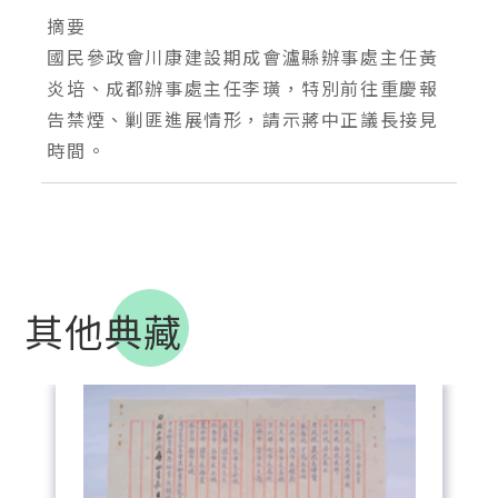
摘要
國民參政會川康建設期成會瀘縣辦事處主任黃
炎培、成都辦事處主任李璜，特別前往重慶報
告禁煙、剿匪進展情形，請示蔣中正議長接見
時間。
其他典藏