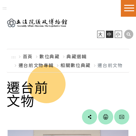
跳到主要內容區塊
:::
大
中
小
首頁
數位典藏
典藏選輯
:::
遷台前文物專輯
相關數位典藏
遷台前文物
遷台前
文物
Line
facebook
twitter
blogger