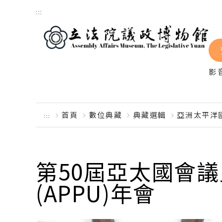
跳到主要內容區塊
:::
影
首頁
數位典藏
典藏選輯
亞洲太平洋國
:::
第50屆亞太國會
(APPU)年會