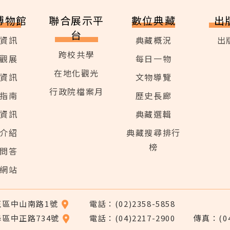
博物館
聯合展示平
數位典藏
出
台
資訊
典藏概況
出
跨校共學
觀展
每日一物
在地化觀光
資訊
文物導覽
行政院檔案月
指南
歷史長廊
資訊
典藏選輯
介紹
典藏搜尋排行
榜
問答
網站
中正區中山南路1號
電話：(02)2358-5858
峰區中正路734號
電話：(04)2217-2900
傳真：(04