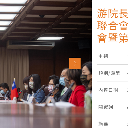
游院
聯合會
會暨第
主題
類別/類型
內容日期
關鍵詞
摘要