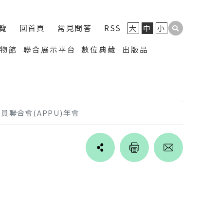
覽
回首頁
常見問答
RSS
大
中
小
博物館
聯合展示平台
數位典藏
出版品
員聯合會(APPU)年會
Line
facebook
twitter
blogger