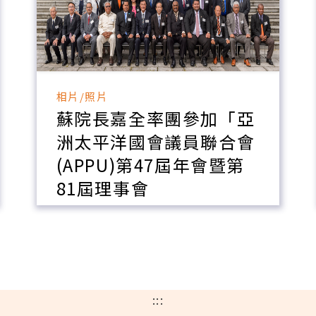
相片/照片
蘇院長嘉全率團參加「亞
洲太平洋國會議員聯合會
(APPU)第47屆年會暨第
81屆理事會
:::