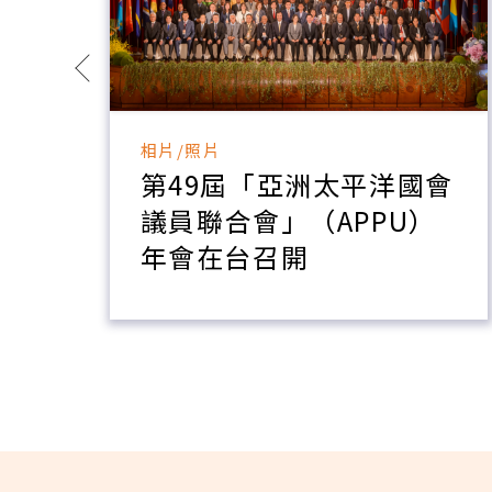
相片/照片
本
第49屆「亞洲太平洋國會
員
議員聯合會」（APPU）
在
年會在台召開
。