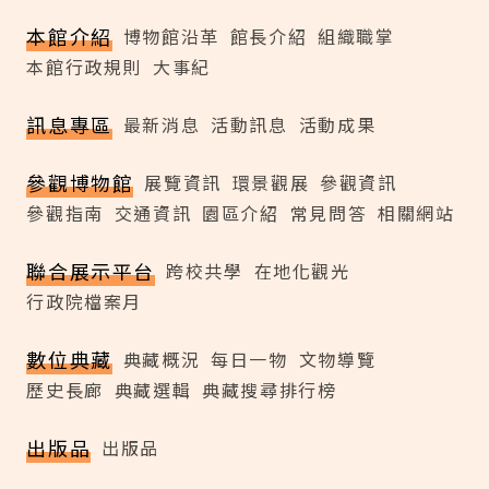
本館介紹
博物館沿革
館長介紹
組織職掌
本館行政規則
大事紀
訊息專區
最新消息
活動訊息
活動成果
參觀博物館
展覽資訊
環景觀展
參觀資訊
參觀指南
交通資訊
園區介紹
常見問答
相關網站
聯合展示平台
跨校共學
在地化觀光
行政院檔案月
數位典藏
典藏概況
每日一物
文物導覽
歷史長廊
典藏選輯
典藏搜尋排行榜
出版品
出版品