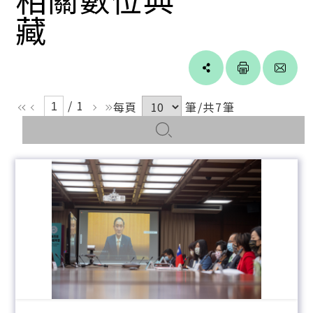
藏
Line
facebook
twitter
blogger
/ 1
每頁
筆/共7筆
ll
l
r
rr