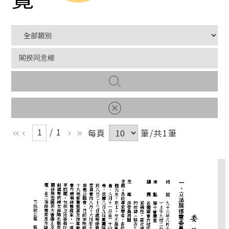
/ 1
每頁
筆/共1筆
ll
l
r
rr