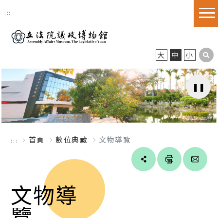
跳到主要內容區塊
:::
大
中
小
首頁
數位典藏
文物導覽
:::
Line
facebook
twitter
blogger
文物導
覽