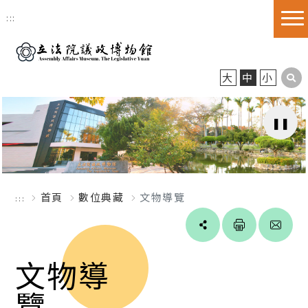
跳到主要內容區塊
:::
大
中
小
首頁
數位典藏
文物導覽
:::
Line
facebook
twitter
blogger
文物導
覽