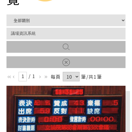
/ 1
每頁
筆/共1筆
ll
l
r
rr