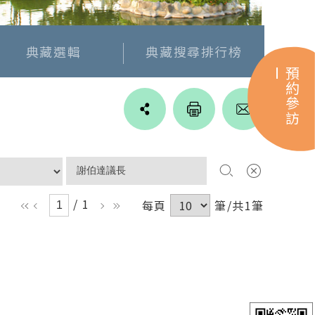
典藏選輯
典藏搜尋排行榜
預約參訪
Line
facebook
twitter
blogger
/ 1
每頁
筆/共1筆
ll
l
r
rr