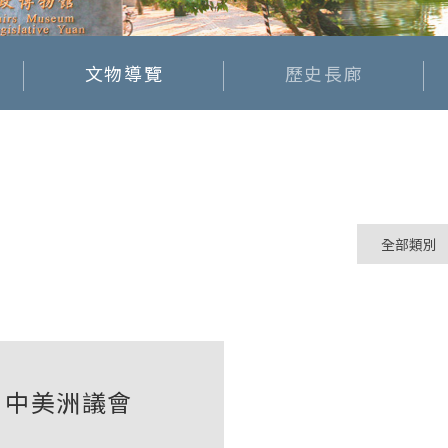
文物導覽
歷史長廊
中美洲議會