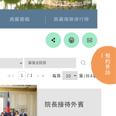
典藏選輯
典藏搜尋排行榜
Line
facebook
twitter
blogger
預約參訪
/ 1
每頁
筆/共4筆
ll
l
r
rr
院長接待外賓