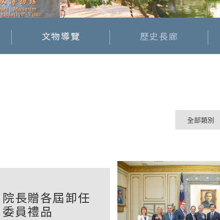
文物導覽
歷史長廊
院長贈各屆卸任
委員禮品