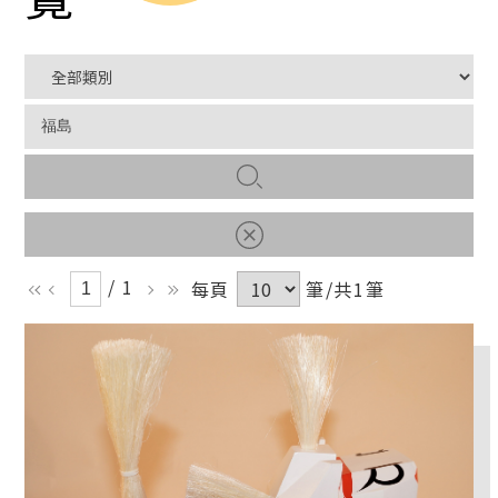
/ 1
每頁
筆/共1筆
ll
l
r
rr