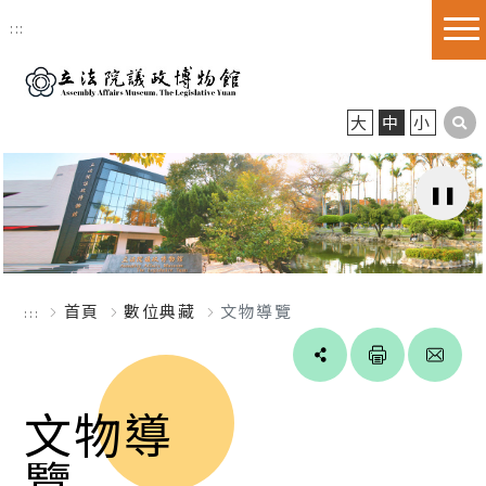
跳到主要內容區塊
:::
大
中
小
首頁
數位典藏
文物導覽
:::
Line
facebook
twitter
blogger
文物導
覽