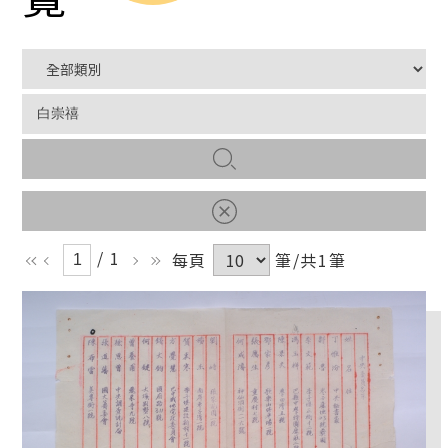
/ 1
每頁
筆/共1筆
ll
l
r
rr