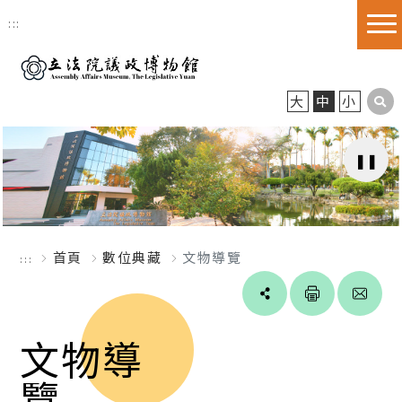
跳到主要內容區塊
:::
大
中
小
首頁
數位典藏
文物導覽
:::
Line
facebook
twitter
blogger
文物導
覽