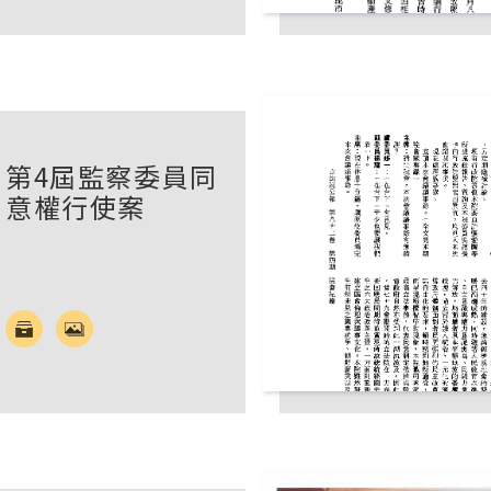
第4屆監察委員同
意權行使案