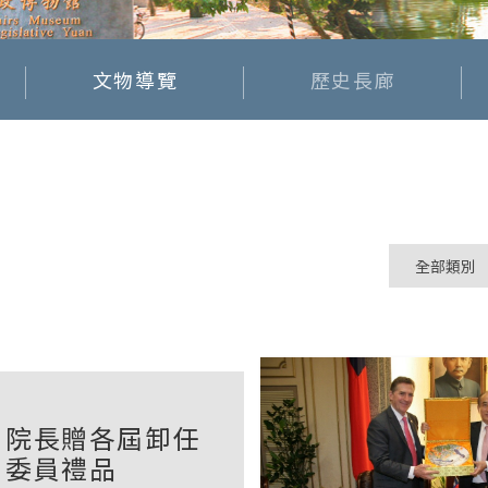
文物導覽
歷史長廊
院長贈各屆卸任
委員禮品