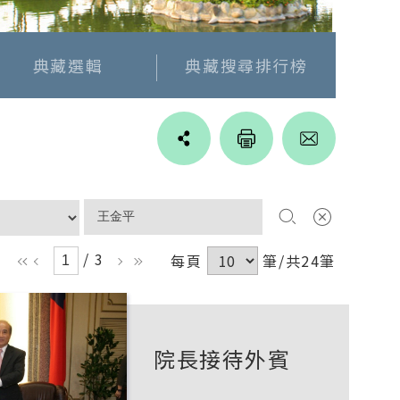
典藏選輯
典藏搜尋排行榜
Line
facebook
twitter
blogger
/ 3
每頁
筆/共24筆
ll
l
r
rr
院長接待外賓