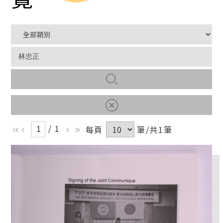
/ 1
每頁
筆/共1筆
ll
l
r
rr