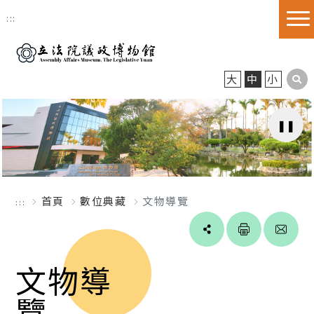
跳到主要內容區塊
:::
大
中
小
首頁
數位典藏
文物導覽
:::
Line
facebook
twitter
blogger
文物導
覽