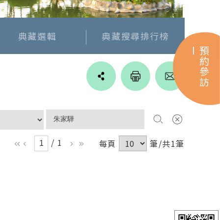
典藏選輯
典藏搜尋排行榜
預約參訪
Line
facebook
twitter
blogger
/ 1
每頁
筆/共1筆
ll
l
r
rr