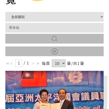
/ 1
每頁
筆/共1筆
ll
l
r
rr