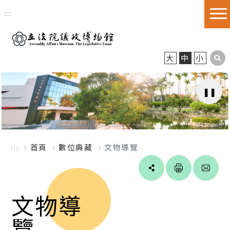
跳到主要內容區塊
:::
大
中
小
首頁
數位典藏
文物導覽
:::
Line
facebook
twitter
blogger
文物導
覽