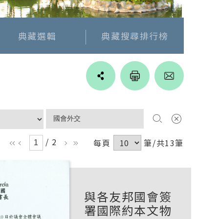
典藏選輯
典藏搜尋排行榜
Line
facebook
twitter
blogger
/ 2
每頁
筆/共13筆
ll
l
r
rr
與各友邦國會簽
署國際約本文物