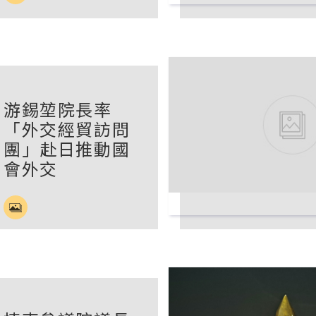
游錫堃院長率
「外交經貿訪問
團」赴日推動國
會外交