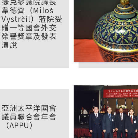
捷克參議院議長
韋德齊（Miloš
Vystrčil）蒞院受
贈一等國會外交
榮譽獎章及發表
演說
亞洲太平洋國會
議員聯合會年會
（APPU）