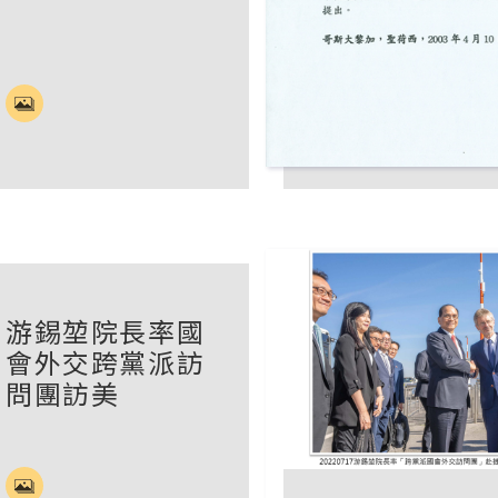
游錫堃院長率國
會外交跨黨派訪
問團訪美