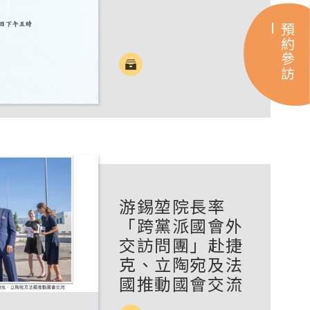
預約參訪
游錫堃院長率
「跨黨派國會外
交訪問團」赴捷
克、立陶宛及法
國推動國會交流