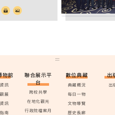
:::
博物館
聯合展示平
數位典藏
出
台
資訊
典藏概況
出
跨校共學
觀展
每日一物
在地化觀光
資訊
文物導覽
行政院檔案月
指南
歷史長廊