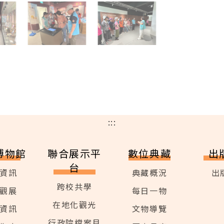
:::
博物館
聯合展示平
數位典藏
出
台
資訊
典藏概況
出
跨校共學
觀展
每日一物
在地化觀光
資訊
文物導覽
行政院檔案月