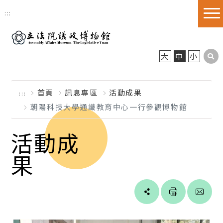
跳到主要內容區塊
:::
大
中
小
首頁
訊息專區
活動成果
:::
朝陽科技大學通識教育中心一行參觀博物館
活動成
果
Line
facebook
twitter
blogger