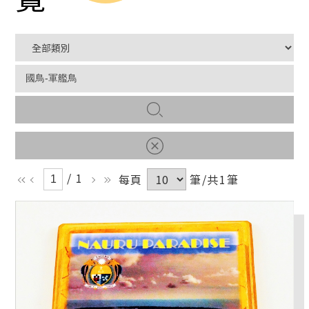
/ 1
每頁
筆/共1筆
ll
l
r
rr