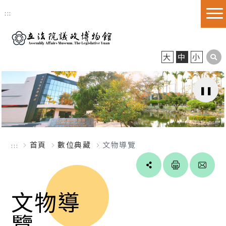
跳到主要內容區塊
:::
大
中
小
首頁
數位典藏
文物導覽
:::
Line
facebook
twitter
blogger
文物導
覽